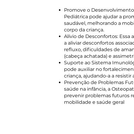
Promove o Desenvolvimento 
Pediátrica pode ajudar a p
saudável, melhorando a mobil
corpo da criança.
Alívio de Desconfortos: Ess
a aliviar desconfortos associ
refluxo, dificuldades de ama
(cabeça achatada) e assimetri
Suporte ao Sistema Imunológi
pode auxiliar no fortalecime
criança, ajudando-a a resisti
Prevenção de Problemas Futu
saúde na infância, a Osteopat
prevenir problemas futuros r
mobilidade e saúde geral
Por que escolher a 
em João Pessoa?