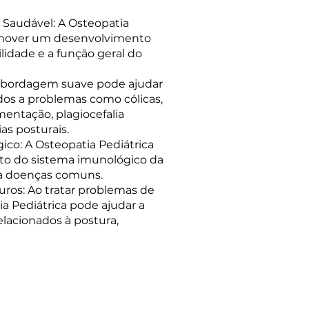
Saudável: A Osteopatia
romover um desenvolvimento
idade e a função geral do
a abordagem suave pode ajudar
ados a problemas como cólicas,
mentação, plagiocefalia
as posturais.
co: A Osteopatia Pediátrica
nto do sistema imunológico da
r a doenças comuns.
ros: Ao tratar problemas de
ia Pediátrica pode ajudar a
elacionados à postura,
Clínica Equilibrar