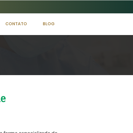
CONTATO
BLOG
de
diátrica?