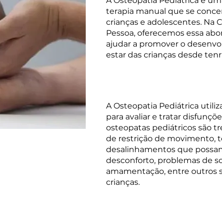
A Osteopatia Pediátrica é um
terapia manual que se conce
crianças e adolescentes. Na C
Pessoa, oferecemos essa abo
ajudar a promover o desenvo
estar das crianças desde tenr
Como Funciona:
A Osteopatia Pediátrica utili
para avaliar e tratar disfunçõ
osteopatas pediátricos são tr
de restrição de movimento, 
desalinhamentos que possam
desconforto, problemas de so
amamentação, entre outros
crianças.
Benefícios: