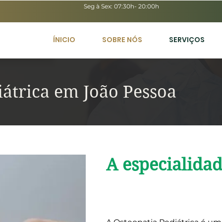
Seg à Sex: 07:30h- 20:00h
ÍNICIO
SOBRE NÓS
SERVIÇOS
iátrica em João Pessoa
A especialida
O que é Osteopatia Pe