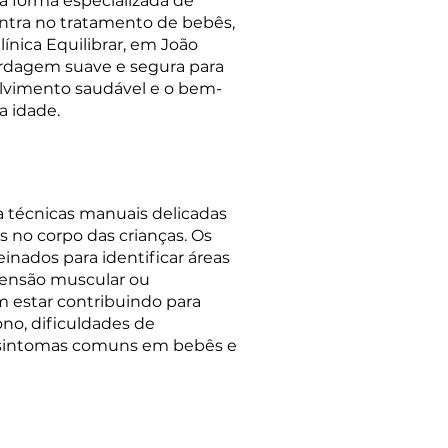
a forma especializada de
ntra no tratamento de bebês,
línica Equilibrar, em João
rdagem suave e segura para
lvimento saudável e o bem-
a idade.
za técnicas manuais delicadas
es no corpo das crianças. Os
einados para identificar áreas
tensão muscular ou
 estar contribuindo para
no, dificuldades de
 sintomas comuns em bebês e